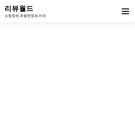
내
리뷰월드
용
메뉴
으
쇼핑정보,유용한정보,이슈
로
바
로
유용한정보
이슈
방송
연예인
주식
게임
가
기