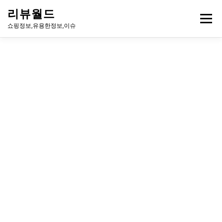
내
리뷰월드
용
메뉴
으
쇼핑정보,유용한정보,이슈
로
바
로
유용한정보
이슈
방송
연예인
주식
게임
가
기