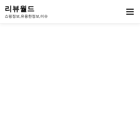
내
리뷰월드
용
메뉴
으
쇼핑정보,유용한정보,이슈
로
바
로
유용한정보
이슈
방송
연예인
주식
게임
가
기