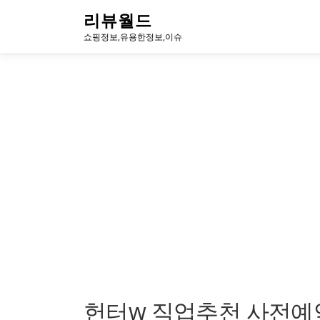
내
리뷰월드
용
쇼핑정보,유용한정보,이슈
으
로
바
로
가
기
헌터w 직업추천 사전예