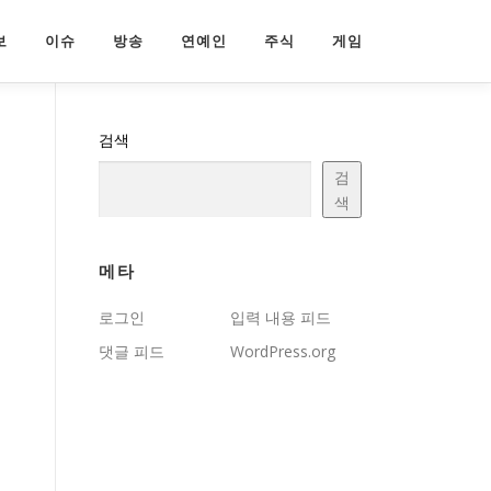
보
이슈
방송
연예인
주식
게임
검색
검
색
메타
로그인
입력 내용 피드
댓글 피드
WordPress.org