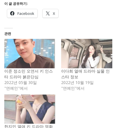
이 글 공유하기:
Facebook
X
관련
이준 정소민 오연서 키 인스
이다희 열애 드라마 실물 인
타 드라마 붉은단심
스타 정보
2022년 05월 30일
2022년 10월 19일
"연예인"에서
"연예인"에서
한지민 열애 키 드라마 영화