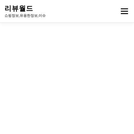
내
리뷰월드
용
메뉴
으
쇼핑정보,유용한정보,이슈
로
바
로
유용한정보
이슈
방송
연예인
주식
게임
가
기