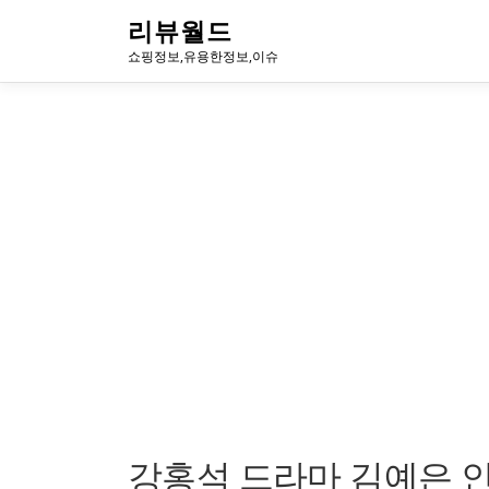
내
리뷰월드
용
쇼핑정보,유용한정보,이슈
으
로
바
로
가
기
강홍석 드라마 김예은 