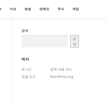
보
이슈
방송
연예인
주식
게임
검색
검
색
메타
로그인
입력 내용 피드
댓글 피드
WordPress.org