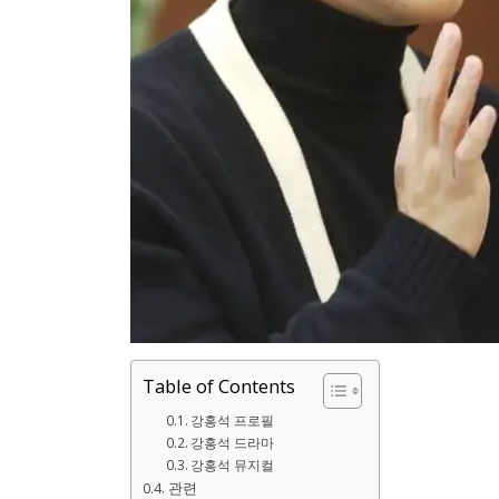
Table of Contents
강홍석 프로필
강홍석 드라마
강홍석 뮤지컬
관련