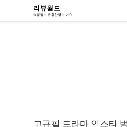
내
리뷰월드
용
쇼핑정보,유용한정보,이슈
으
로
바
로
가
기
고규필 드라마 인스타 