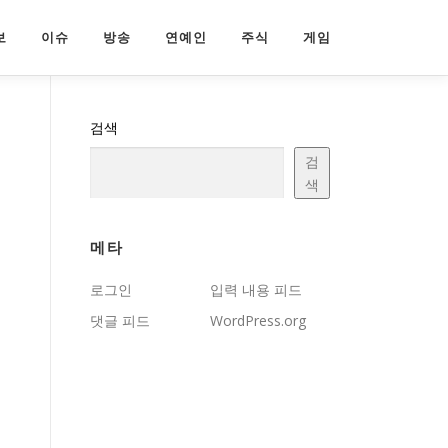
보
이슈
방송
연예인
주식
게임
검색
검
색
메타
로그인
입력 내용 피드
댓글 피드
WordPress.org