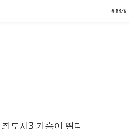
유용한정
범죄도시3 가슴이 뛴다