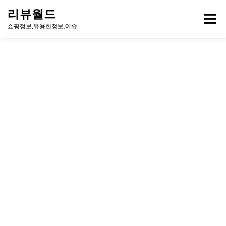
내
리뷰월드
용
메뉴
으
쇼핑정보,유용한정보,이슈
로
바
로
유용한정보
이슈
방송
연예인
주식
게임
가
기