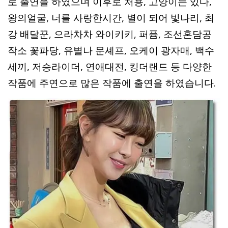
로 출연을 하였으며 이후로 처용, 고양이는 있다,
왕의얼굴, 너를 사랑한시간, 별이 되어 빛나리, 최
강 배달꾼, 으라차차 와이키키, 퍼퓸, 조선혼담공
작소 꽃파당, 유별나 문셰프, 오케이 광자매, 백수
세끼, 저승라이더, 연애대전, 킹더랜드 등 다양한
작품에 주연으로 많은 작품에 출연을 하였습니다.