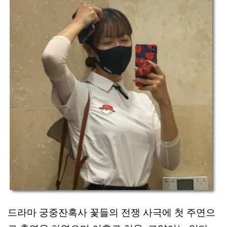
드라마 궁중잔혹사 꽃들의 전쟁 사극에 첫 주연으