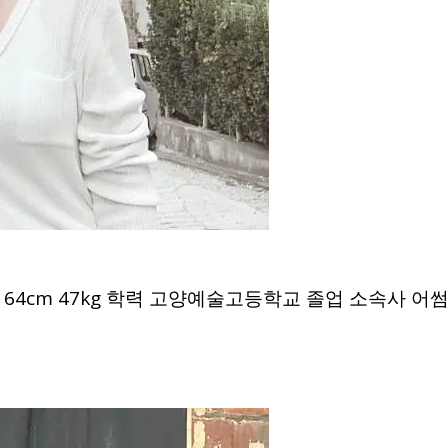
체 164cm 47kg 학력 고양예술고등학교 졸업 소속사 어