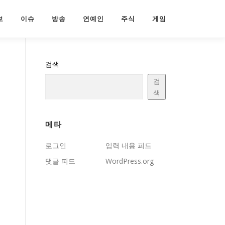
보
이슈
방송
연예인
주식
게임
검색
검
색
메타
로그인
입력 내용 피드
댓글 피드
WordPress.org