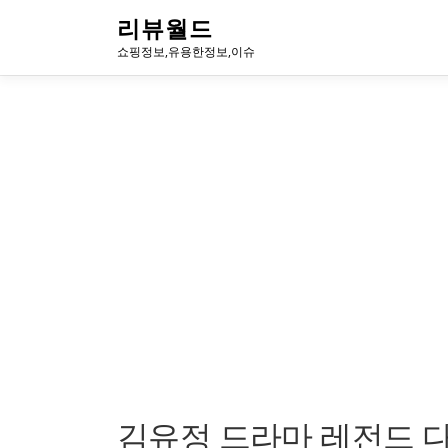
내
리뷰월드
용
쇼핑정보,유용한정보,이슈
으
로
바
로
가
기
김유정 드라마 레전드 