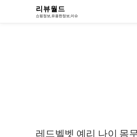
내
리뷰월드
용
쇼핑정보,유용한정보,이슈
으
로
바
로
가
기
레드벨벳 예리 나이 몸