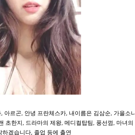
라, 아르곤, 안녕 프란체스카, 내이름은 김삼순, 가을소
맨 초한지, 드라마의 제왕, 메디컬탑팀, 풍선껌, 마녀의
작하겠습니다, 졸업 등에 출연