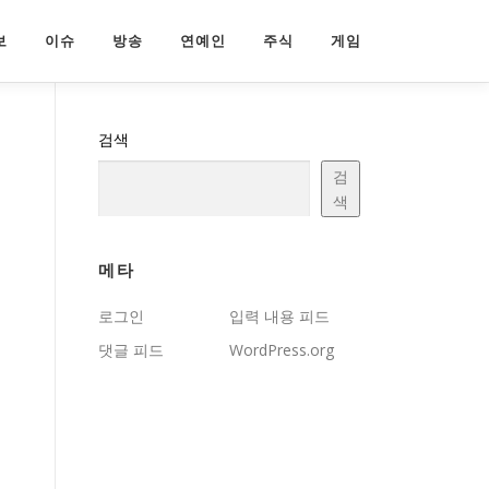
보
이슈
방송
연예인
주식
게임
검색
검
색
메타
로그인
입력 내용 피드
댓글 피드
WordPress.org