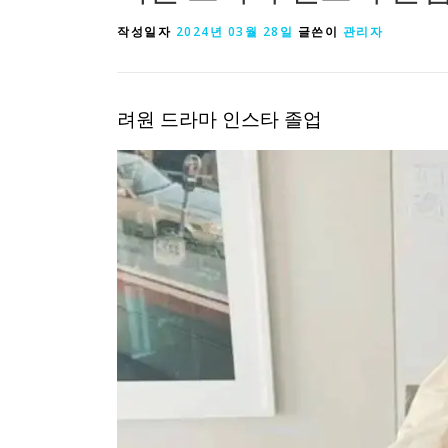
작성일자
2024년 03월 28일
글쓴이
관리자
려원 드라마 인스타 졸업