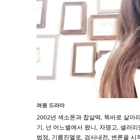
려원 드라마
2002년 색소폰과 찹살떡, 똑바로 살아
기, 넌 어느별에서 왔니, 자명고, 샐러리
법정, 기름진멜로, 검사내전, 변론을 시