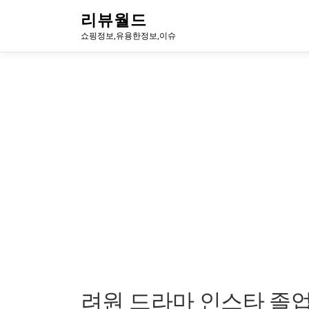
내
리뷰월드
용
쇼핑정보,유용한정보,이슈
으
로
바
로
가
기
려원 드라마 인스타 졸