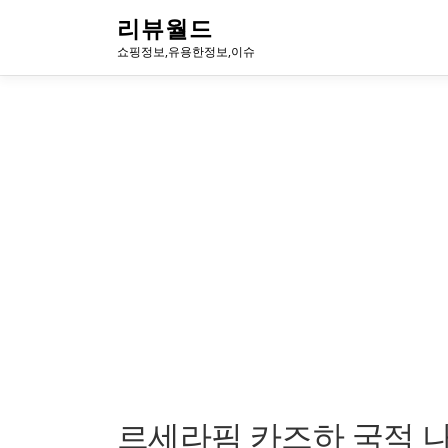
내
리뷰월드
용
쇼핑정보,유용한정보,이슈
으
로
바
로
가
기
르세라핌 카즈하 국적 나