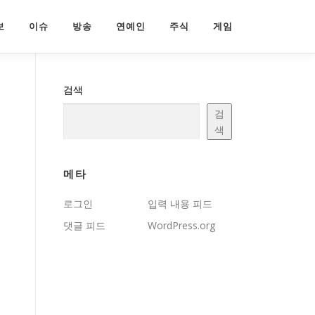
보
이슈
방송
연예인
주식
게임
검색
검
색
메타
로그인
입력 내용 피드
댓글 피드
WordPress.org