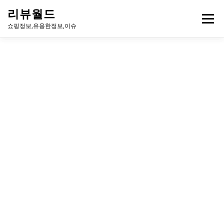
내
리뷰월드
용
메뉴
으
쇼핑정보,유용한정보,이슈
로
바
로
유용한정보
이슈
방송
연예인
주식
게임
가
기