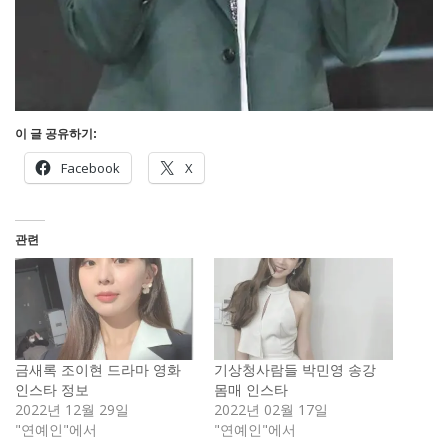
이 글 공유하기:
Facebook
X
관련
금새록 조이현 드라마 영화
기상청사람들 박민영 송강
인스타 정보
몸매 인스타
2022년 12월 29일
2022년 02월 17일
"연예인"에서
"연예인"에서