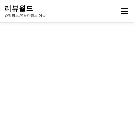
내
리뷰월드
용
메뉴
으
쇼핑정보,유용한정보,이슈
로
바
로
유용한정보
이슈
방송
연예인
주식
게임
가
기