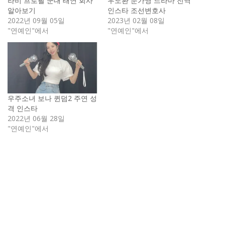
라비 프로필 군대 태연 회사
우도환 문가영 드라마 전역
알아보기
인스타 조선변호사
2022년 09월 05일
2023년 02월 08일
"연예인"에서
"연예인"에서
우주소녀 보나 퀸덤2 주연 성
격 인스타
2022년 06월 28일
"연예인"에서