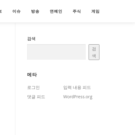
보
이슈
방송
연예인
주식
게임
검색
검
색
메타
로그인
입력 내용 피드
댓글 피드
WordPress.org