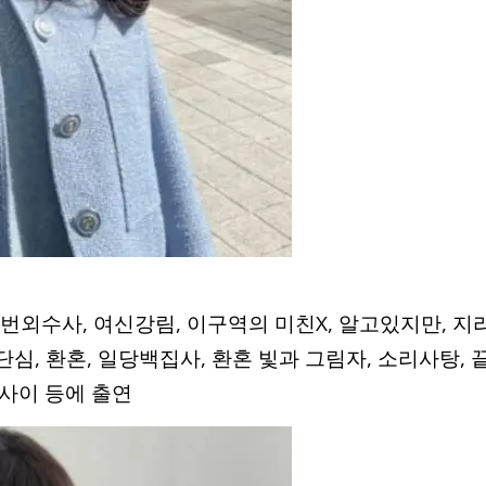
 번외수사, 여신강림, 이구역의 미친X, 알고있지만, 지
단심, 환혼, 일당백집사, 환혼 빛과 그림자, 소리사탕, 
사이 등에 출연