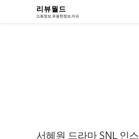
내
리뷰월드
용
쇼핑정보,유용한정보,이슈
으
로
바
로
가
기
서혜원 드라마 SNL 인