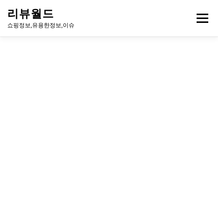
내
리뷰월드
용
메뉴
으
쇼핑정보,유용한정보,이슈
로
바
로
유용한정보
이슈
방송
연예인
주식
게임
가
기