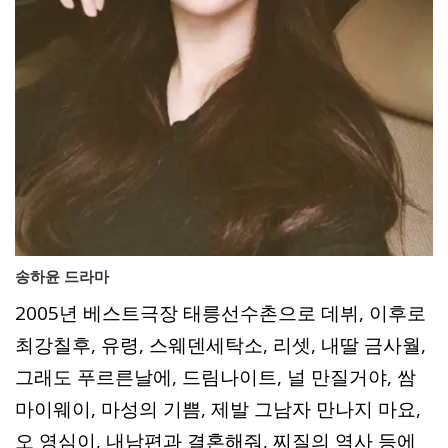
송하윤 드라마
2005년 베스트극장 태릉선수촌으로 데뷔, 이후로
최강칠후, 유령, 스웨덴세탁소, 리셋, 내딸 금사월,
그래도 푸르른날에, 드림나이트, 널 만질거야, 쌈
마이웨이, 마성의 기쁨, 제발 그남자 만나지 마요,
오 영심이, 내남편과 결혼해줘, 찌질의 역사 등에