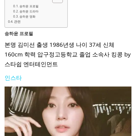
송하윤 프로필
송하윤 드라마
송하윤 영화
관련
송하윤 프로필
본명 김미선 출생 1986년생 나이 37세 신체
160cm 학력 압구정고등학교 졸업 소속사 킹콩 by
스타쉽 엔터테인먼트
인스타