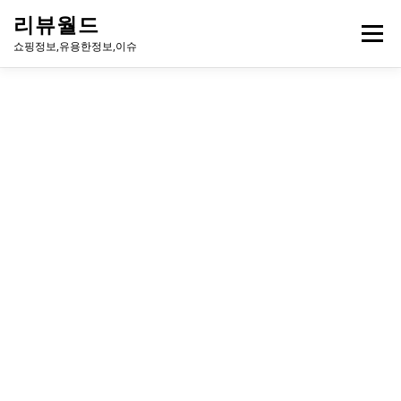
내
리뷰월드
용
메뉴
으
쇼핑정보,유용한정보,이슈
로
바
로
유용한정보
이슈
방송
연예인
주식
게임
가
기