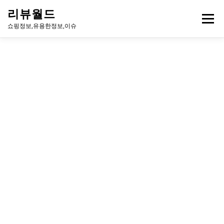
내
리뷰월드
용
메뉴
으
쇼핑정보,유용한정보,이슈
로
바
로
유용한정보
이슈
방송
연예인
주식
게임
가
기