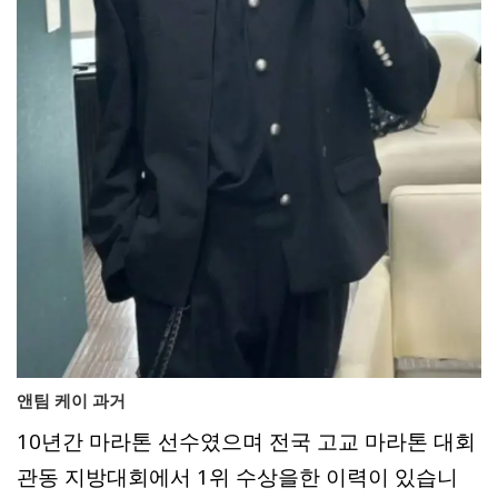
앤팀 케이 과거
10년간 마라톤 선수였으며 전국 고교 마라톤 대회
관동 지방대회에서 1위 수상을한 이력이 있습니