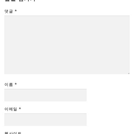
댓글
*
이름
*
이메일
*
웹사이트