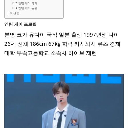
앤팀 케이 과거
앤팀 케이 논란
관련
앤팀 케이 프로필
본명 코가 유다이 국적 일본 출생 1997년생 나이
26세 신체 186cm 67kg 학력 카시와시 류츠 경제
대학 부속고등학교 소속사 하이브 제펜