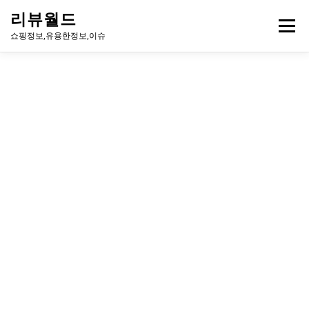
내
리뷰월드
용
메뉴
으
쇼핑정보,유용한정보,이슈
로
바
로
유용한정보
이슈
방송
연예인
주식
게임
가
기