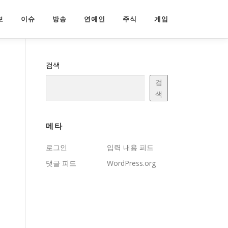
보
이슈
방송
연예인
주식
게임
검색
검
색
메타
로그인
입력 내용 피드
댓글 피드
WordPress.org