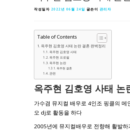
작성일자
2022년 06월 24일
글쓴이
관리자
Table of Contents
옥주현 김호영 사태 논란 결혼 완벽정리
옥주현 김호영 사태
옥주현 프로필
옥주현 논란
옥주현 결혼
관련
옥주현 김호영 사태 논
가수겸 뮤지컬 배우로 4인조 핑클의 메
오 dj로 활동을 하다
2005년에 뮤지컬배우로 전향해 활발하