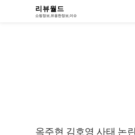
내
리뷰월드
용
쇼핑정보,유용한정보,이슈
으
로
바
로
가
기
옥주현 김호영 사태 논