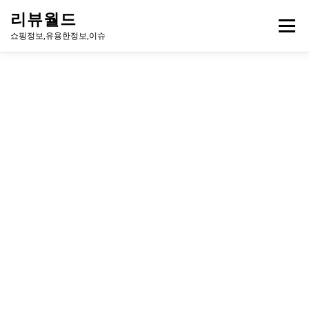
내
리뷰월드
용
메뉴
으
쇼핑정보,유용한정보,이슈
로
바
로
유용한정보
이슈
방송
연예인
주식
게임
가
기