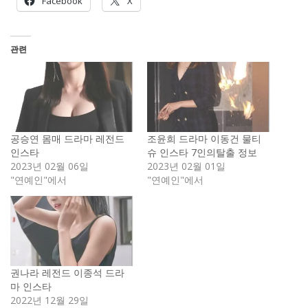
Facebook
X
관련
공승연 몸매 드라마 레전드
조윤희 드라마 이동건 물티
인스타
슈 인스타 7인의탈출 정보
2023년 02월 06일
2023년 02월 01일
"연예인"에서
"연예인"에서
권나라 레전드 이종석 드라
마 인스타
2022년 12월 29일