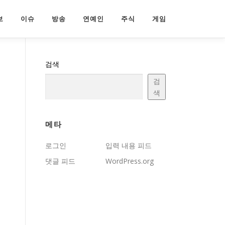
보
이슈
방송
연예인
주식
게임
검색
검
색
메타
로그인
입력 내용 피드
댓글 피드
WordPress.org