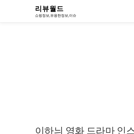
내
리뷰월드
용
쇼핑정보,유용한정보,이슈
으
로
바
로
가
기
이하늬 영화 드라마 인스