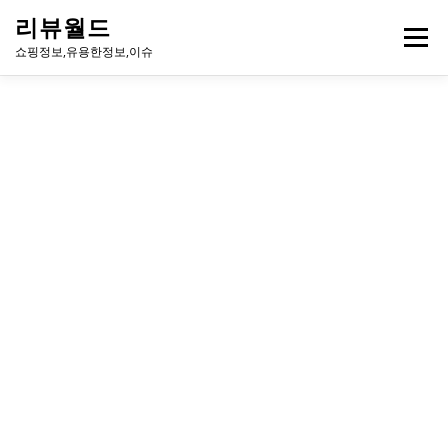
내
리뷰월드
용
메뉴
으
쇼핑정보,유용한정보,이슈
로
바
로
유용한정보
이슈
방송
연예인
주식
게임
가
기