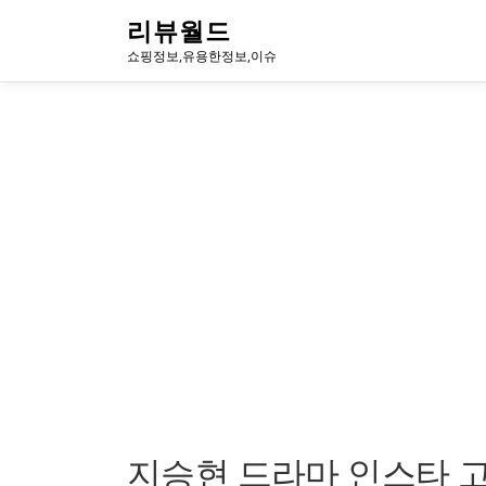
내
리뷰월드
용
쇼핑정보,유용한정보,이슈
으
로
바
로
가
기
지승현 드라마 인스타 고