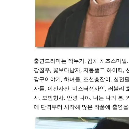
출연드라마는 깍두기, 김치 치즈스마일, 
강칠우, 꽃보다남자, 지붕뚫고 하이킥, 
강구이야기, 하녀들, 조선총잡이, 칠전팔
사들, 이판사판, 미스터션사인, 러블리 
사, 모범형사, 안녕 나야, 너는 나의 봄
에 단역부터 시작해 많은 작품에 출연을