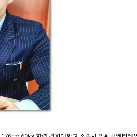
신체 176cm 69kg 학력 경희대학교 소속사 빅웨일엔터테