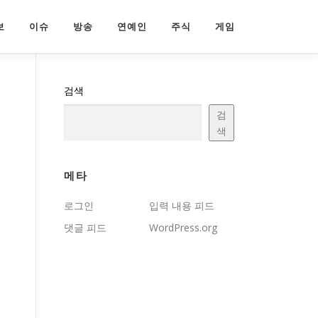
보
이슈
방송
연예인
주식
게임
검색
검
색
메타
로그인
입력 내용 피드
댓글 피드
WordPress.org