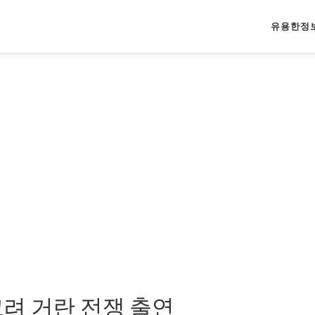
유용한정
려 거란 전쟁 출연