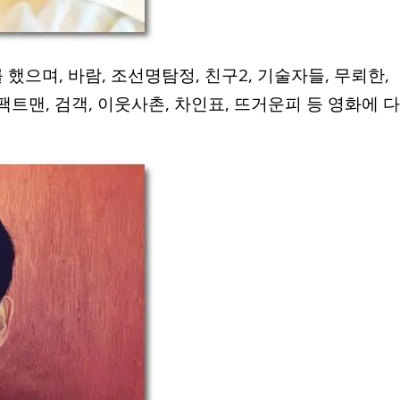
 했으며, 바람, 조선명탐정, 친구2, 기술자들, 무뢰한,
팩트맨, 검객, 이웃사촌, 차인표, 뜨거운피 등 영화에 다