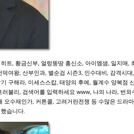
히트, 황금신부, 얼렁뚱땅 흥신소, 아이엠샘, 일지매, 
선덕여왕, 산부인과, 별순검 시즌3, 인수대비, 감격시대
기 구해라, 미세스스캅, 태양의 후예, 월계수 양복점 
호러블리, 검색어를 입력하세요 www, 나의 나라, 번외
, 왜 오수재인가, 커튼콜, 고려거란전쟁 등 수많은 드라마
 했습니다.