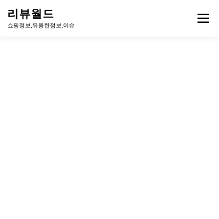
내
리뷰월드
용
메뉴
으
쇼핑정보,유용한정보,이슈
로
바
로
유용한정보
이슈
방송
연예인
주식
게임
가
기