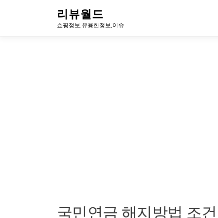
내
리뷰월드
용
쇼핑정보,유용한정보,이슈
으
로
바
로
가
기
국민연금 해지방법 조건