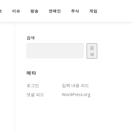
보
이슈
방송
연예인
주식
게임
검색
검
색
메타
로그인
입력 내용 피드
댓글 피드
WordPress.org