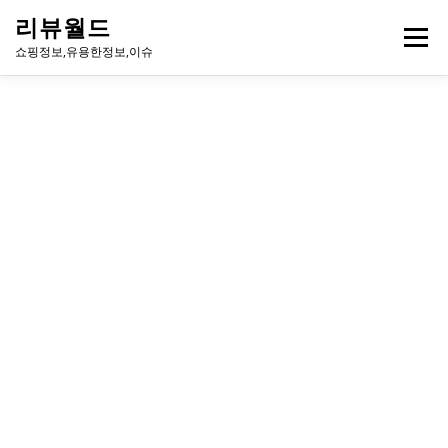
내
리뷰월드
용
메뉴
으
쇼핑정보,유용한정보,이슈
로
바
로
유용한정보
이슈
방송
연예인
주식
게임
가
기