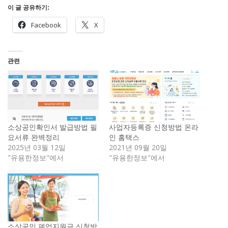
이 글 공유하기:
Facebook
X
관련
소상공인확인서 발급방법 필
사업자등록증 신청방법 온라
요서류 완벽정리
인 홈택스
2025년 03월 12일
2021년 09월 20일
"유용한정보"에서
"유용한정보"에서
소상공인 폐업지원금 신청방