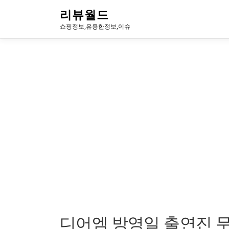
내
리뷰월드
용
쇼핑정보,유용한정보,이슈
으
로
바
로
가
기
디어엠 방영일 출연진 