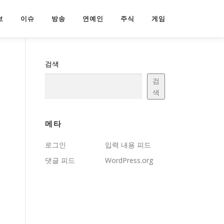
보
이슈
방송
연예인
주식
게임
검색
검
색
메타
로그인
입력 내용 피드
댓글 피드
WordPress.org