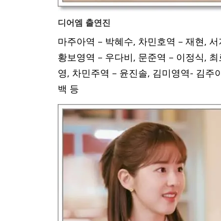
디어엠 출연진
마주아역 – 박혜수, 차민호역 – 재현, 서
황보영역 – 우다비, 문준역 – 이정식, 
영, 차민주역 – 윤진솔, 김미영역- 김주아
백 등