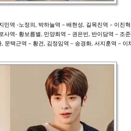
지민역 -노정의, 박하늘역 – 배현성, 길목진역 – 이진혁
최로사역- 황보름별, 민양희역 – 권은빈, 반이담역 – 조준
, 문택근역 – 황건, 김정임역 – 송경화, 서지훈역 – 이