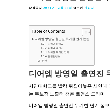
작성일자
2021년 12월 22일
글쓴이
관리자
Table of Contents
디어엠 방영일 출연진 무기한 연기 논란
디어엠 방영일
디어엠 출연진
디어엠 무기한 연기
관련컨텐츠
관련
디어엠 방영일 출연진 
서연대학교를 발칵 뒤집어놓은 서연대 
는 무보정 노필터 청춘 로맨스 드라마
디어엠 방영일 출연진 무기한 연기 정