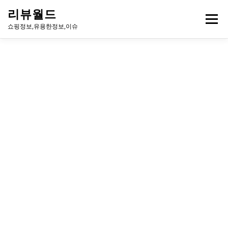
내
리뷰월드
용
메뉴
으
쇼핑정보,유용한정보,이슈
로
바
로
유용한정보
이슈
방송
연예인
주식
게임
가
기