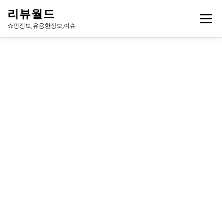
내
리뷰월드
용
메뉴
으
쇼핑정보,유용한정보,이슈
로
바
로
유용한정보
이슈
방송
연예인
주식
게임
가
기