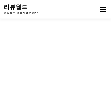
내
리뷰월드
용
메뉴
으
쇼핑정보,유용한정보,이슈
로
바
로
유용한정보
이슈
방송
연예인
주식
게임
가
기