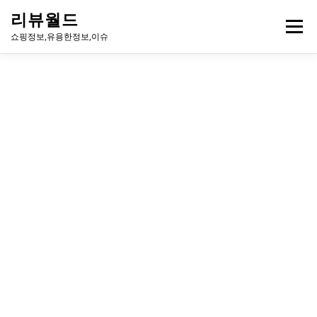
내
리뷰월드
용
메뉴
으
쇼핑정보,유용한정보,이슈
로
바
로
유용한정보
이슈
방송
연예인
주식
게임
가
기