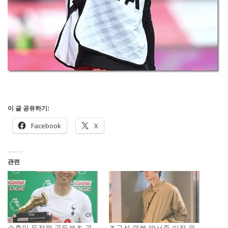
이 글 공유하기:
Facebook
X
관련
손흥민 득점왕 골든부츠 골
조규성 연봉 박서준 이적 유