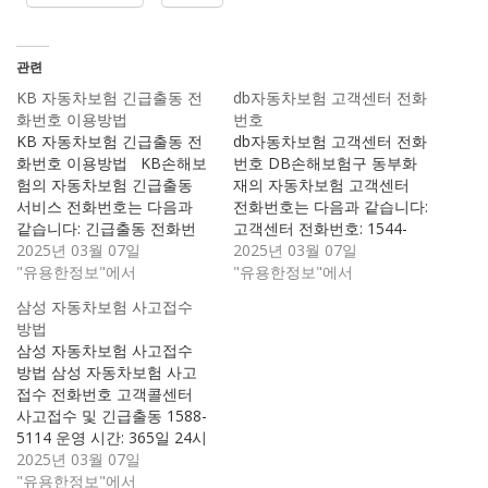
관련
KB 자동차보험 긴급출동 전
db자동차보험 고객센터 전화
화번호 이용방법
번호
KB 자동차보험 긴급출동 전
db자동차보험 고객센터 전화
화번호 이용방법 KB손해보
번호 DB손해보험구 동부화
험의 자동차보험 긴급출동
재의 자동차보험 고객센터
서비스 전화번호는 다음과
전화번호는 다음과 같습니다:
같습니다: 긴급출동 전화번
고객센터 전화번호: 1544-
호: 1544-7400 24시간 365
2025년 03월 07일
0800 운영 시간 평일 오전 9
2025년 03월 07일
일 운영되며, 사고 접수, 긴급
"유용한정보"에서
시 ~ 오후 6시 주말 및 공휴
"유용한정보"에서
출동 요청견인, 배터리 충전,
일 제외 사고 접수 및 긴급출
삼성 자동차보험 사고접수
타이어 교체 등을 위해 연락
동 서비스는 24시간 365일
방법
할 수 있습니다. 추가 정보 긴
가능 추가 정보 긴급출동 및
삼성 자동차보험 사고접수
급출동 서비스 KB손해보험
사고 접수 1544-0800으로 전
방법 삼성 자동차보험 사고
가입 고객이라면 보험 약관
화 후 ARS에서 1번 자동차보
접수 전화번호 고객콜센터
에 따라 긴급출동 서비스(견
험 사고접수 및 긴급출동을
사고접수 및 긴급출동 1588-
인, 배터리 방전 지원, 타이어
선택하면…
5114 운영 시간: 365일 24시
펑크 지원,…
간 운영 ARS 선택: 전화 후 1
2025년 03월 07일
번을 눌러 자동차 사고접수
"유용한정보"에서