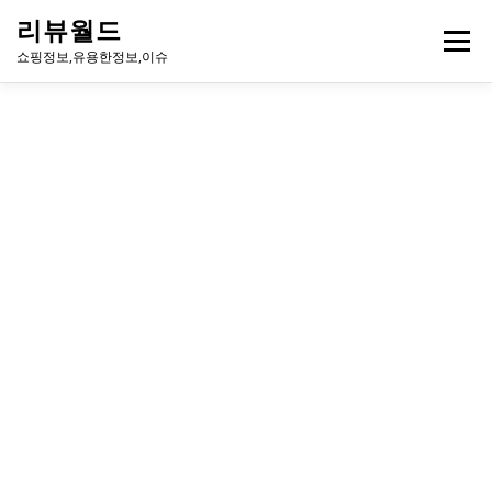
내
리뷰월드
용
메뉴
으
쇼핑정보,유용한정보,이슈
로
바
로
유용한정보
이슈
방송
연예인
주식
게임
가
기