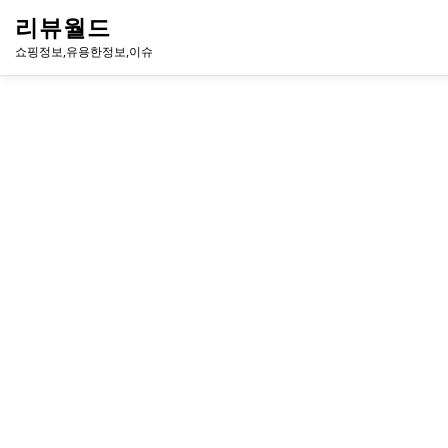
내
리뷰월드
용
으
쇼핑정보,유용한정보,이슈
로
바
로
유용한정보
이슈
방송
연예인
주식
게임
가
기