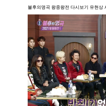
불후의명곡 왕중왕전 다시보기 유현상 