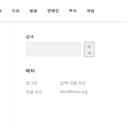
보
이슈
방송
연예인
주식
게임
검색
검
색
메타
로그인
입력 내용 피드
댓글 피드
WordPress.org