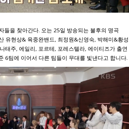
자들을 찾아간다. 오는 25일 방송되는 불후의 명곡
두산 유현상& 육중완밴드, 최정원&신영숙, 박해미&황성
, 나태주, 에일리, 포르테, 포레스텔라, 에이티즈가 출연
준 6팀에 이어서 다른 팀들이 무대를 빛낸다고 합니다.