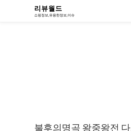
내
리뷰월드
용
쇼핑정보,유용한정보,이슈
으
로
바
로
가
기
불후의명곡 왕중왕전 다