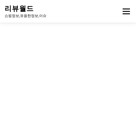
내
리뷰월드
용
메뉴
으
쇼핑정보,유용한정보,이슈
로
바
로
유용한정보
이슈
방송
연예인
주식
게임
가
기