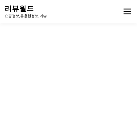
내
리뷰월드
용
메뉴
으
쇼핑정보,유용한정보,이슈
로
바
로
유용한정보
이슈
방송
연예인
주식
게임
가
기