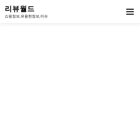
내
리뷰월드
용
메뉴
으
쇼핑정보,유용한정보,이슈
로
바
로
유용한정보
이슈
방송
연예인
주식
게임
가
기